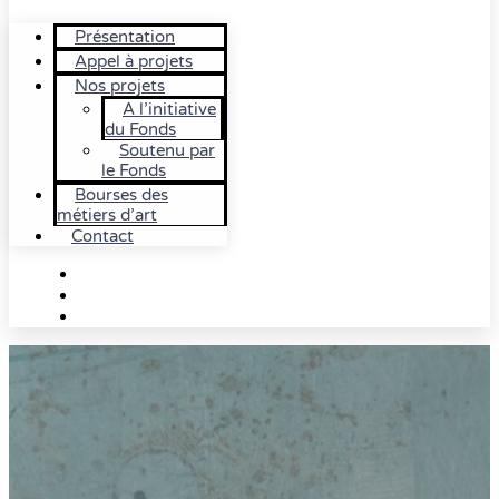
Présentation
Appel à projets
Nos projets
A l’initiative
du Fonds
Soutenu par
le Fonds
Bourses des
métiers d’art
Contact