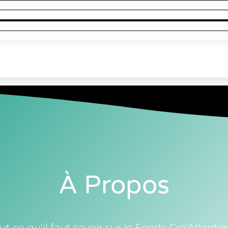
À Propos
ut ce qu'il faut savoir sur le Fonds Cré'Atlanti