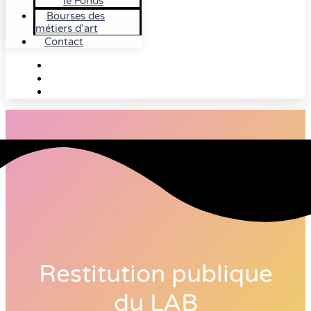
le Fonds
Bourses des
métiers d’art
Contact
Restitution publique
du LAB