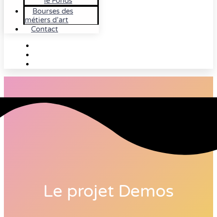
le Fonds
Bourses des
métiers d’art
Contact
Le projet Demos